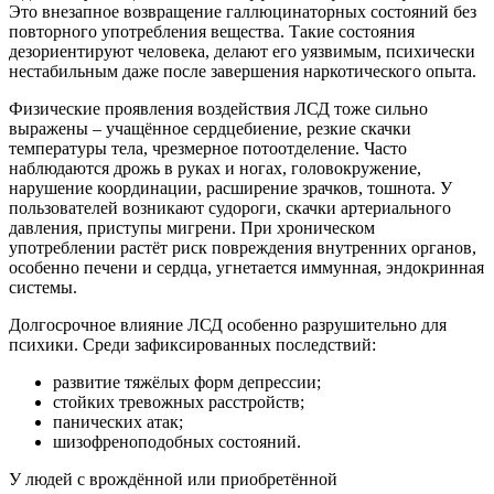
Это внезапное возвращение галлюцинаторных состояний без
повторного употребления вещества. Такие состояния
дезориентируют человека, делают его уязвимым, психически
нестабильным даже после завершения наркотического опыта.
Физические проявления воздействия ЛСД тоже сильно
выражены – учащённое сердцебиение, резкие скачки
температуры тела, чрезмерное потоотделение. Часто
наблюдаются дрожь в руках и ногах, головокружение,
нарушение координации, расширение зрачков, тошнота. У
пользователей возникают судороги, скачки артериального
давления, приступы мигрени. При хроническом
употреблении растёт риск повреждения внутренних органов,
особенно печени и сердца, угнетается иммунная, эндокринная
системы.
Долгосрочное влияние ЛСД особенно разрушительно для
психики. Среди зафиксированных последствий:
развитие тяжёлых форм депрессии;
стойких тревожных расстройств;
панических атак;
шизофреноподобных состояний.
У людей с врождённой или приобретённой