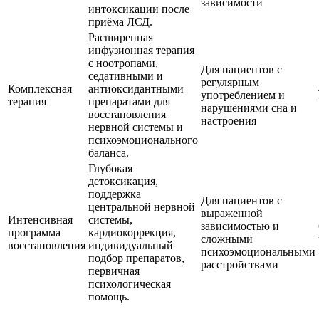
зависимости
интоксикации после
приёма ЛСД.
Расширенная
инфузионная терапия
с ноотропами,
Для пациентов с
седативными и
регулярным
Комплексная
антиоксидантными
употреблением и
терапия
препаратами для
нарушениями сна и
восстановления
настроения
нервной системы и
психоэмоционального
баланса.
Глубокая
детоксикация,
поддержка
Для пациентов с
центральной нервной
выраженной
Интенсивная
системы,
зависимостью и
программа
кардиокоррекция,
сложными
восстановления
индивидуальный
психоэмоциональными
подбор препаратов,
расстройствами
первичная
психологическая
помощь.