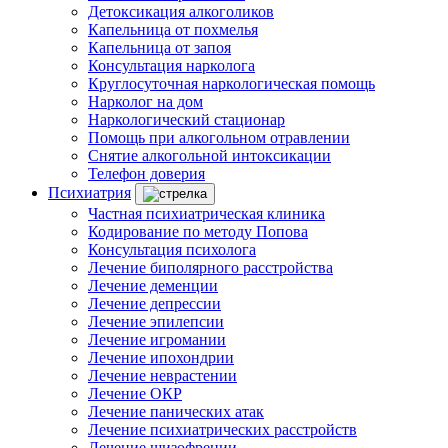
Детоксикация алкоголиков
Капельница от похмелья
Капельница от запоя
Консультация нарколога
Круглосуточная наркологическая помощь
Нарколог на дом
Наркологический стационар
Помощь при алкогольном отравлении
Снятие алкогольной интоксикации
Телефон доверия
Психиатрия
Частная психиатрическая клиника
Кодирование по методу Попова
Консультация психолога
Лечение биполярного расстройства
Лечение деменции
Лечение депрессии
Лечение эпилепсии
Лечение игромании
Лечение ипохондрии
Лечение неврастении
Лечение ОКР
Лечение панических атак
Лечение психиатрических расстройств
Лечение шизофрении