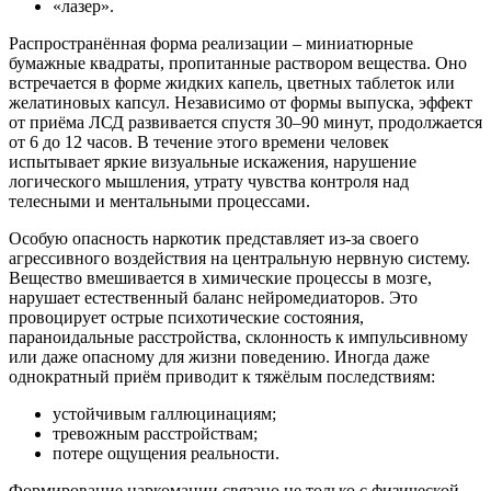
«лазер».
Распространённая форма реализации – миниатюрные
бумажные квадраты, пропитанные раствором вещества. Оно
встречается в форме жидких капель, цветных таблеток или
желатиновых капсул. Независимо от формы выпуска, эффект
от приёма ЛСД развивается спустя 30–90 минут, продолжается
от 6 до 12 часов. В течение этого времени человек
испытывает яркие визуальные искажения, нарушение
логического мышления, утрату чувства контроля над
телесными и ментальными процессами.
Особую опасность наркотик представляет из-за своего
агрессивного воздействия на центральную нервную систему.
Вещество вмешивается в химические процессы в мозге,
нарушает естественный баланс нейромедиаторов. Это
провоцирует острые психотические состояния,
параноидальные расстройства, склонность к импульсивному
или даже опасному для жизни поведению. Иногда даже
однократный приём приводит к тяжёлым последствиям:
устойчивым галлюцинациям;
тревожным расстройствам;
потере ощущения реальности.
Формирование наркомании связано не только с физической